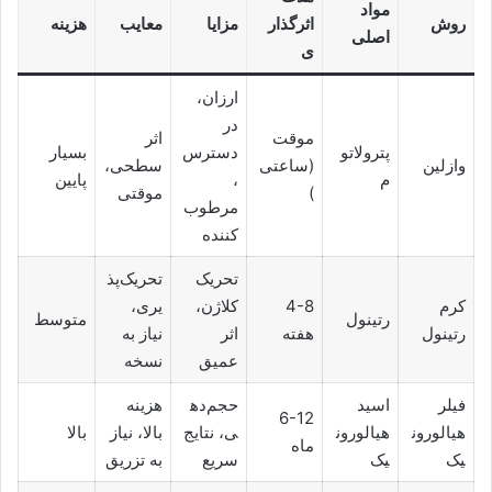
مواد
روش
اثرگذار
مزایا
معایب
هزینه
اصلی
ی
ارزان،
در
موقت
اثر
پترولاتو
دسترس
بسیار
وازلین
(ساعتی
سطحی،
م
،
پایین
)
موقتی
مرطوب‌
کننده
تحریک
تحریک‌پذ
کرم
4-8
کلاژن،
یری،
رتینول
متوسط
رتینول
هفته
اثر
نیاز به
عمیق
نسخه
فیلر
اسید
حجم‌ده
هزینه
6-12
هیالورون
هیالورون
ی، نتایج
بالا، نیاز
بالا
ماه
یک
یک
سریع
به تزریق