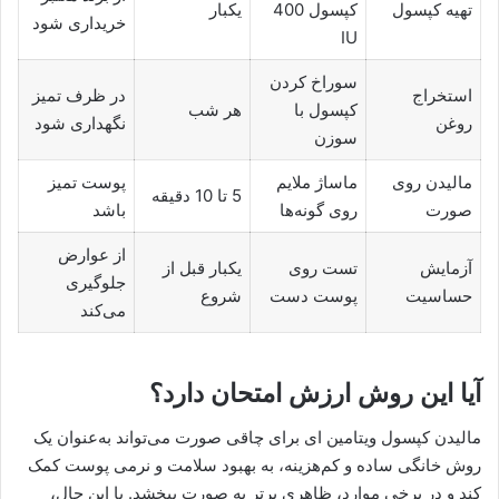
تهیه کپسول
کپسول 400
یکبار
خریداری شود
IU
سوراخ کردن
استخراج
در ظرف تمیز
کپسول با
هر شب
روغن
نگهداری شود
سوزن
مالیدن روی
ماساژ ملایم
پوست تمیز
5 تا 10 دقیقه
صورت
روی گونه‌ها
باشد
از عوارض
آزمایش
تست روی
یکبار قبل از
جلوگیری
حساسیت
پوست دست
شروع
می‌کند
آیا این روش ارزش امتحان دارد؟
مالیدن کپسول ویتامین ای برای چاقی صورت می‌تواند به‌عنوان یک
روش خانگی ساده و کم‌هزینه، به بهبود سلامت و نرمی پوست کمک
کند و در برخی موارد، ظاهری پرتر به صورت ببخشد. با این حال،