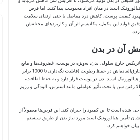
‌طور طبیعی در بدن تولید می‌شود، با افزایش سن کاهش می‌یابد و
رونیک اسید در میان افراد محبوبیت پیدا کنند. اما قرص
به بهبود کیفیت پوست، کاهش درد مفاصل یا حتی ارتقای سلامت
یق فواید این مکمل، مکانیسم اثر آن و کاربردهای مختلفش
دد.
نقش آن در بدن
اتریکس خارج سلولی بدن، به‌ویژه در پوست، غضروف‌ها و مایع
زلاله‌ای چشم یافت می‌شود. این ماده به دلیل توانایی خارق‌العاده‌اش در حفظ رطوبت (قابلیت نگه‌داری تا 1000 برابر
) شناخته شده است. حدود 50 درصد از هیالورونیک اسید بدن در پوست قرار دارد و به حفظ لطافت،
بالا رفتن سن یا تحت تأثیر عواملی مانند استرس، آلودگی و رژیم
 شده است تا این کمبود را جبران کند. این قرص‌ها معمولاً از
ان تأمین هیالورونیک اسید مورد نیاز بدن از طریق سیستم
یان خواهبم کرد.