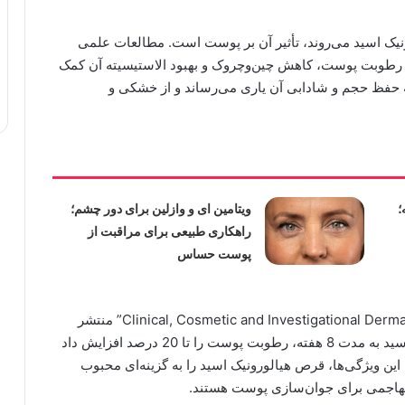
ونیک اسید می‌روند، تأثیر آن بر پوست است. مطالعات علمی
ش رطوبت پوست، کاهش چین‌وچروک و بهبود الاستیسیته آن کمک
به حفظ حجم و شادابی آن یاری می‌رساند و از خشکی و
؛
ویتامین ای و وازلین برای دور چشم؛
راهکاری طبیعی برای مراقبت از
پوست حساس
بر اساس پژوهشی که در سال 2017 در مجله “Clinical, Cosmetic and Investigational Dermatology” منتشر
شد، مصرف روزانه 120 تا 240 میلی‌گرم هیالورونیک اسید به مدت 8 هفته، رطوبت پوست را تا 20 درصد افزایش داد
این ویژگی‌ها، قرص هیالورونیک اسید را به گزینه‌ای محبوب
رتهاجمی برای جوان‌سازی پوست هستند.