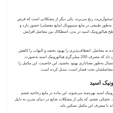
ا استئوآرتریت رنج می‌برند، یکی دیگر از مشکلاتی است که قرص
ه به‌طور طبیعی در مایع سینوویال (مایع مفصلی) حضور دارد و
 سطح هیالورونیک اسید در بدن، اصطکاک بین مفاصل افزایش
ه به مفاصل، انعطاف‌پذیری را بهبود بخشد و التهاب را کاهش
دهد. تحقیقی که در سال 2015 در ژاپن انجام شد، نشان داد که مصرف 200 میلی‌گرم هیالورونیک اسید به‌صورت
 در افراد میانسال به‌طور معناداری بهبود بخشید. این خاصیت، این مکمل را
که مفاصلشان تحت فشار است، تبدیل کرده است.
نیک اسید
رونیک اسید بهره‌مند می‌شوند. این ماده در مایع زجاجیه چشم
. خشکی چشم، که یکی از مشکلات شایع در دنیای مدرن به دلیل
د با مصرف این مکمل تسکین یابد.