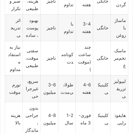
خانگی
ناچیز
هزینه،
صبر و
گردن
هفته
تداوم
طبیعی
تکرار
ماساژ
بهبود
اثر
3-4
با
با
خانگی
ناچیز
پوست
تدریج
هفته
تداوم
روغن
، ساده
ی
چند
نیاز به
ماسک
سفتی
ساعت
کوتاه‌م
استفاد
تخم‌مر
خانگی
ناچیز
موقت،
(موقت
دت
ه
غ
طبیعی
)
مداوم
لیپولیز
سریع،
کلینیک
4-6
طولان
3-6
تورم
تزریق
غیرجرا
ی
هفته
ی‌مدت
میلیون
موقت
ی
حی
بدون
هایفوت
کلینیک
فوری-
1-2
4-8
جراحی
هزینه
راپی
ی
3 ماه
سال
میلیون
،
بالا
ماندگار