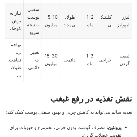
سفتی
نیاز به
لیزر
کلینیک
1-2
طولان
5-10
پوست
برش
لیپولیز
ی
ماه
ی‌مدت
میلیون
، نتیجه
کوچک
سریع
تهاجم
تغییرا
ی،
لیفت
1-3
15-30
جراحی
دائمی
ت
نقاهت
گردن
ماه
میلیون
دائمی
طولان
ی
نقش تغذیه در رفع غبغب
تغذیه سالم می‌تواند به کاهش چربی و بهبود سفتی پوست کمک کند:
پروتئین:
مصرف گوشت بدون چربی، تخم‌مرغ و حبوبات برای
تقویت عضلات گردن.