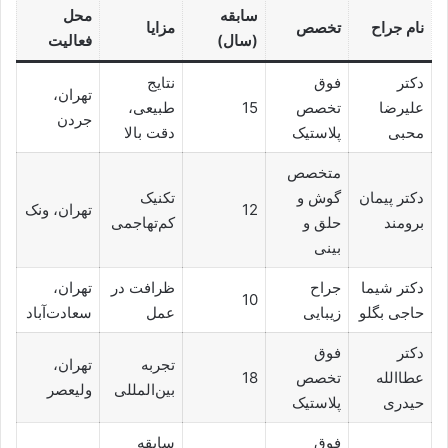
سابقه
محل
نام جراح
تخصص
مزایا
(سال)
فعالیت
دکتر
فوق
نتایج
تهران،
علیرضا
تخصص
15
طبیعی،
جردن
محبی
پلاستیک
دقت بالا
متخصص
دکتر پیمان
گوش و
تکنیک
12
تهران، ونک
برومند
حلق و
کم‌تهاجمی
بینی
دکتر شیما
جراح
ظرافت در
تهران،
10
حاجی بگلو
زیبایی
عمل
سعادت‌آباد
دکتر
فوق
تجربه
تهران،
عطاالله
تخصص
18
بین‌المللی
ولیعصر
حیدری
پلاستیک
فوق
سابقه